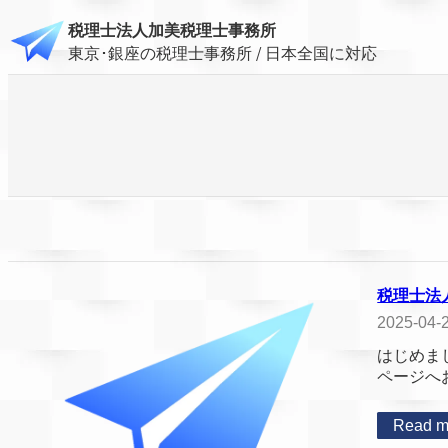
内
税理士法人加美税理士事務所
容
東京･銀座の税理士事務所 / 日本全国に対応
を
ス
キ
ッ
プ
税理士法
2025-04-
はじめま
ページへ
Read m