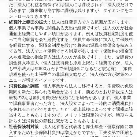
た、法人に利益を留保すれば個人には課税されず、法人税だけで
済みます（将来取り崩す際に課税は残りますが、タイミングをコ
ントロールできます）。
経費計上範囲の拡大
：法人は経費算入できる範囲が広がります。
個人事業でも事業に関係ある支出は経費ですが、法人の方が社会
通念上経費にしやすい項目があります。例えば役員社宅制度を使
って自宅家賃を会社経費化する、役員生命保険に加入して保険料
を経費にする、退職金制度を設けて将来の退職金準備金を積み立
てる等、法人でこそ活用できる制度があります（保険料の損金算
入や退職金の損金算入は法人の方が柔軟です）。また、交際費の
損金算入枠拡大（個人は接待費も原則上限なく経費ですが、法人
も中小法人は年800万円まで全額損金になるなど規定有）、旅費
規程を使った出張手当の非課税支給など、法人税の方が対策のメ
ニューが増えるイメージです。
消費税面の調整
：個人事業から法人に移行すると、消費税の免税
期間を新たに得られる場合があります。前述のとおり新設法人は
最初の2期は原則消費税が免税になる場合があります。個人事業
で課税事業者だった方も、法人設立によって一時的に消費税負担
を免れることができます。ただし売上規模によってすぐ課税に該
当することもありますので、メリットは限定的ですが、時期を見
計らえば消費税の節税に繋がることもあります。
社会保険料対策
：法人化すると代表者も厚生年金・健康保険に加
入するため社会保険料負担は増えがちですが、工夫次第で圧縮も