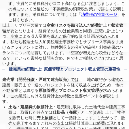
ず、実質的に消費税分がコスト高になる点に注意しましょう。こ
の点については後述の「不動産業の消費税対策」で詳しく説明し
ます。また、消費税について詳しくは「
消費税の特集ページ
」を
ご覧ください。
以上、サブリース業では
空室リスクを織り込んだ経費計上と収支管
理
が要となります。経費そのものは他業態と同様に正確に計上しつ
つ、空室による収入変動を睨んだ保守的な資金計画が求められま
す。私たち税理士法人加美税理士事務所でもサブリース事業を手掛
けるクライアントに対し、物件別収支の分析や節税と利益確保のバ
ランスについて助言しております。「空室が増えたら税金はどうな
る？」といった素朴な疑問も含め、何でもご相談いただければと思
います。
建売業の経費計上: 原価管理とプロジェクト収支管理の重要性
建売業（開発分譲・戸建て建売販売）
では、土地の取得から建物の
建築・販売まで一連のプロジェクトを経て収益を上げるため、他の
不動産業とは異なる
原価管理
と
プロジェクト収支管理
が求められま
す。この業態における経費計上の特徴と重要ポイントを解説しま
す。
土地・建築費の原価計上
：建売用に取得した土地代金や建築工事
費は、取得した時点では
仕掛品（在庫）
として資産計上し、物件
を販売した時に
売上原価
として一括計上します。したがって、販
売が完了するまでこれらの支出は損益計算書上は経費に現れませ
ん。経理処理としては、プロジェクトごとに土地代・建築費・造