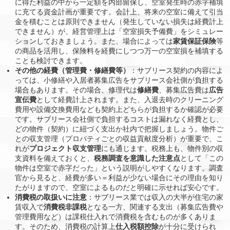
に得た利益の中から一定額を内部留保し、空室発生時の赤字補填
に充てる資金計画が重要です。会計上、将来の空室に備えて引当
金を積むことは原則できません（発生していない損失は経費計上
できません）が、経営管理上は「空室損失予備費」をシミュレー
ションしておきましょう。また、場合によっては
家賃保証保険
等
の商品を活用し、保険料を経費にしつつ万一の空室損を補填する
ことも検討できます。
その他の経費（管理費・修繕費等）
：サブリース契約の内容によ
っては、小修繕や入居者募集広告をサブリース会社側が負担する
場合もあります。その場合、修理代は
修繕費
、募集広告費は
広告
宣伝費
として経費計上されます。また、入退去時のクリーニング
費用や設備交換費用なども契約上どちらが負担するか確認が必要
です。サブリース会社側で負担するコストは漏れなく経費とし、
どの物件（契約）に紐づく支出か社内で把握しましょう。物件ご
との収支管理（プロパティごとの収益貢献度分析）が重要で、こ
れが
プロジェクト収支管理
にも通じます。税務上も、物件別の収
支資料を備えておくと、
税務調査を意識した注意点
として「この
物件は空室で赤字だった」という説明がしやすくなります。調査
官から見ると、経費が多い＝利益が少ない場合にその理由を知り
たがりますので、空室によるものだと明確に示せれば安心です。
消費税の取扱いに注意
：サブリース業では収入の大半が住宅の家
賃収入で
消費税非課税
となる一方、関連する支出（募集広告費や
管理費用など）は課税仕入れで消費税を含むものが多くありま
す。そのため、消費税の計算上
仕入税額控除
が十分に受けられ