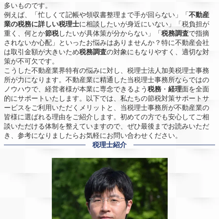
多いものです。
例えば、「忙しくて記帳や領収書整理まで手が回らない」「
不動産
業の税務に詳しい税理士
に相談したいが身近にいない」「税負担が
重く、何とか
節税
したいが具体策が分からない」「
税務調査
で指摘
されないか心配」といったお悩みはありませんか？特に不動産会社
は取引金額が大きいため
税務調査
の対象にもなりやすく、適切な対
策が不可欠です。
こうした不動産業界特有の悩みに対し、税理士法人加美税理士事務
所が力になります。不動産業に精通した当税理士事務所ならではの
ノウハウで、経営者様が本業に専念できるよう
税務
・
経理
面を全面
的にサポートいたします。以下では、私たちの節税対策サポートサ
ービスをご利用いただくメリットと、当税理士事務所が不動産業の
皆様に選ばれる理由をご紹介します。初めての方でも安心してご相
談いただける体制を整えていますので、ぜひ最後までお読みいただ
き、参考になりましたらお気軽にお問い合わせください。
税理士紹介