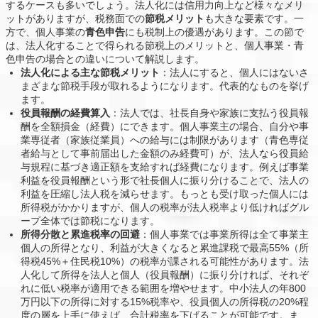
するケースも多いでしょう。法人化には信用力向上など様々なメリ
ットがありますが、税務面での
節税メリット
も大きな要素です。一
方で、個人事業の
青色申告
にも税制上の優遇があります。この節で
は、法人化することで得られる節税上のメリットと、個人事業・青
色申告の場合との違いについて解説します。
法人化による主な節税メリット
：法人にすると、個人にはないさ
まざまな節税手段が取れるようになります。代表的なものを挙げ
ます。
役員報酬の経費算入
：法人では、社長自身や家族に支払う役員報
酬を全額損金（経費）にできます。個人事業主の場合、自分や事
業専従者（家族従業員）への給与には制限があります（青色専従
者給与として事前届出した金額のみ経費可）が、法人なら役員給
与規程に基づき適正額を支給すれば経費になります。例えば事業
利益を役員報酬という形で社長個人に振り分けることで、法人の
利益を圧縮し法人税を減らせます。もっとも受け取った個人には
所得税がかかりますが、個人の税率が法人税率より低ければグル
ープ全体では節税になります。
所得分散と累進税率の回避
：個人事業では事業所得は全て事業主
個人の所得となり、利益が大きくなると累進課税で最高55%（所
得税45%＋住民税10%）の税率が課される可能性があります。法
人化して所得を法人と個人（役員報酬）に振り分ければ、それぞ
れに低い税率が適用できる範囲を増やせます。中小法人の年800
万円以下の所得に対する15%税率や、役員個人の所得税の20%程
度の層を上手に使えば、合計税率を下げることが可能です。ま