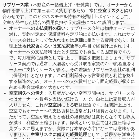
サブリース業
（不動産の一括借上げ・転貸業）では、オーナーから
物件を借り上げて第三者に又貸しするため、常に
空室リスク
と隣り
合わせです。このビジネスモデル特有の経費計上ポイントとして、
空室が発生した場合の費用負担や収支調整について説明します。
オーナーへの支払賃料の扱い
：サブリース会社は物件オーナーに
対し、契約で定めた保証賃料を定期的に支払います。これはサブ
リース会社にとって
仕入れ
または
原価
に相当する費用であり、経
理上は
地代家賃
あるいは
支払家賃
等の科目で経費計上されます。
オーナーへの支払賃料はたとえ空室でも発生する固定費ですの
で、毎月確実に経費として計上し、損益を把握しましょう。サブ
リース契約では通常、入居者から受け取る家賃の7～9割程度をオ
ーナーに支払うケースが多く、その差額がサブリース会社の粗利
（保証料）となります。この
粗利部分
から営業経費と利益を捻出
する構造のため、オーナーへの支払賃料という固定経費が収支に
占める割合は極めて大きいです。
空室損失への備え
：入居者がいない空室期間中は、サブリース会
社はオーナーへ賃料を支払い続ける一方で、自社には家賃収入が
入りません。これが
空室損
による収益圧迫です。経費計上上は、
空室でもオーナーへの支払賃料は通常どおり経費となります。し
たがって、空室が増えると会社の経費総額は変わらなくても収入
が減り、利益が圧縮されます。節税という観点では利益圧縮は一
見プラスに思えますが、実際には本業が赤字になっては意味があ
りません。
空室リスクに備えた経費処理
として、普段から満室時