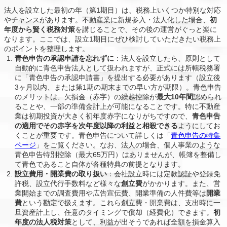
法人を設立した最初の年（第1期目）は、税務上いくつか特別な対応
やチャンスがあります。不動産業に新規参入・法人化した場合、
初
年度から賢く税務対策
を講じることで、その後の運営がぐっと楽に
なります。ここでは、設立1期目にぜひ検討していただきたい税務上
のポイントを整理します。
青色申告の承認申請を忘れずに
：法人を設立したら、原則として
自動的に青色申告法人として扱われますが、正式には所轄税務署
に「青色申告の承認申請書」を提出する必要があります（設立後
3ヶ月以内、または第1期の期末までの早い方が期限）。青色申告
のメリットは、欠損金（赤字）の繰越控除が
最大10年間
認められ
ることや、一部の準備金計上が可能になることです。特に不動産
業は初期投資が大きく初年度赤字になりがちですので、
青色申告
の適用でその赤字を次年度以降の利益と相殺できる
ようにしてお
くことが重要です。青色申告について詳しくは「
青色申告の特集
ページ
」をご覧ください。なお、法人の場合、個人事業のような
青色申告特別控除（最大65万円）はありませんが、帳簿を整備し
て青色であること自体が各種特典の前提となります。
設立費用・開業費の取り扱い
：会社設立時には定款認証や登録免
許税、設立代行手数料など様々な
創立費
がかかります。また、営
業開始までの調査費用や広告宣伝費、開業準備の人件費等は
開業
費
という勘定で扱えます。これら創立費・開業費は、支出時に一
旦資産計上し、任意のタイミングで償却（経費化）できます。
初
年度の法人税対策
として、利益が出そうであれば全額を損金算入