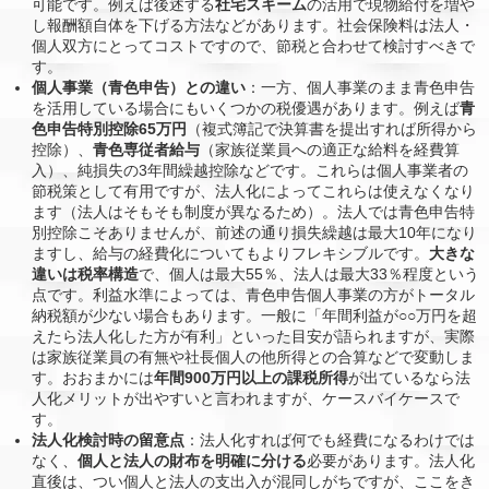
可能です。例えば後述する
社宅スキーム
の活用で現物給付を増や
し報酬額自体を下げる方法などがあります。社会保険料は法人・
個人双方にとってコストですので、節税と合わせて検討すべきで
す。
個人事業（青色申告）との違い
：一方、個人事業のまま青色申告
を活用している場合にもいくつかの税優遇があります。例えば
青
色申告特別控除65万円
（複式簿記で決算書を提出すれば所得から
控除）、
青色専従者給与
（家族従業員への適正な給料を経費算
入）、純損失の3年間繰越控除などです。これらは個人事業者の
節税策として有用ですが、法人化によってこれらは使えなくなり
ます（法人はそもそも制度が異なるため）。法人では青色申告特
別控除こそありませんが、前述の通り損失繰越は最大10年になり
ますし、給与の経費化についてもよりフレキシブルです。
大きな
違いは税率構造
で、個人は最大55％、法人は最大33％程度という
点です。利益水準によっては、青色申告個人事業の方がトータル
納税額が少ない場合もあります。一般に「年間利益が○○万円を超
えたら法人化した方が有利」といった目安が語られますが、実際
は家族従業員の有無や社長個人の他所得との合算などで変動しま
す。おおまかには
年間900万円以上の課税所得
が出ているなら法
人化メリットが出やすいと言われますが、ケースバイケースで
す。
法人化検討時の留意点
：法人化すれば何でも経費になるわけでは
なく、
個人と法人の財布を明確に分ける
必要があります。法人化
直後は、つい個人と法人の支出入が混同しがちですが、ここをき