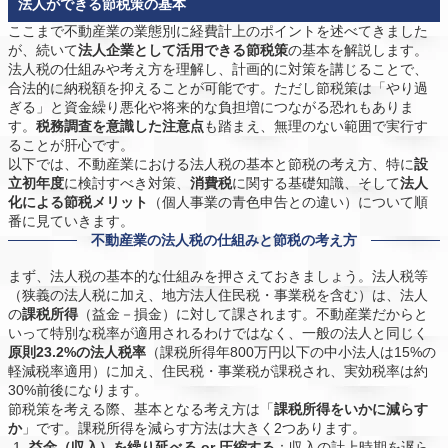
法人ができる節税策の基本
ここまで不動産業の業態別に経費計上のポイントを述べてきました
が、続いて
法人企業として活用できる節税策
の基本を解説します。
法人税の仕組みや考え方を理解し、計画的に対策を講じることで、
合法的に納税額を抑えることが可能です。ただし節税策は「やり過
ぎる」と資金繰り悪化や将来的な負担増につながる恐れもありま
す。
税務調査を意識した注意点
も踏まえ、無理のない範囲で実行す
ることが肝心です。
以下では、不動産業における法人税の基本と節税の考え方、特に
設
立初年度
に検討すべき対策、
消費税
に関する基礎知識、そして
法人
化による節税メリット
（個人事業の青色申告との違い）について順
番に見ていきます。
不動産業の法人税の仕組みと節税の考え方
まず、法人税の基本的な仕組みを押さえておきましょう。法人税等
（狭義の法人税に加え、地方法人住民税・事業税を含む）は、法人
の
課税所得
（益金－損金）に対して課されます。不動産業だからと
いって特別な税率が適用されるわけではなく、一般の法人と同じく
原則23.2%の法人税率
（課税所得年800万円以下の中小法人は15%の
軽減税率適用）に加え、住民税・事業税が課税され、実効税率は約
30%前後になります。
節税策を考える際、基本となる考え方は「
課税所得をいかに減らす
か
」です。課税所得を減らす方法は大きく2つあります。
益金（収入）を繰り延べる or 圧縮する
：収入の計上時期を遅ら