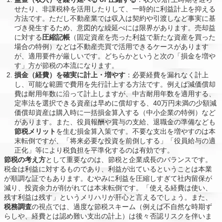
せたり、非課税枠を活用したりして、一時的に利益計上を抑える
方法です。ただし不動産業では収入は契約や引渡しなど事実に基
づき発生するため、意図的な繰延べには限界があります。売却益
に対する
圧縮記帳
（固定資産を売った利益で新たな資産を買った
場合の特例）などは不動産売買で活用できるケースがあります
が、適用要件が厳しいです。どちらかというと次の「損金を増や
す」方が節税の本流になります。
損金（経費）を確実に計上・増やす
：必要経費を漏れなく計上
し、可能な範囲で費用を先行計上する方法です。例えば減価償却
費は耐用年数に沿って計上しますが、中古耐用年数を適用する、
定率法を選択できる資産は早めに償却する、40万円未満の少額減
価償却資産は購入時に一括損金算入する（中小企業の特例）など
があります。また、役員報酬や賞与の支給、退職金の準備なども
節税メリット
を生む損金算入策です。不要な支出を増やすのは本
末転倒ですが、「将来必要な投資を前倒しする」「役員給与の適
正化」等により税負担を平準化するのは有効です。
節税の考え方
として重要なのは、節税と企業成長のバランスです。
税金は利益に対するものであり、利益が出ているということは本業
が順調な証でもあります。むやみに利益を圧縮しすぎて社内留保が
減り、投資余力が削がれては本末転倒です。「使える経費は使い、
残す利益は残す」というメリハリが肝心と言えるでしょう。また、
税務調査
の視点では、過度な節税スキーム（例えば不自然な時期ず
らしや、経費とは認め難い支出の計上）は後々否認リスクを伴いま