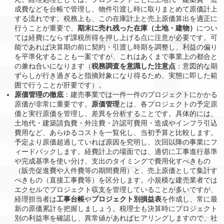
成費などを台帳で管理し、物件引渡し時に取りまとめて原価計上
する流れです。税務上も、この在庫計上と売上原価算出を適正に
行うことが重要で、
期末に売れ残った在庫（土地・建物）
につい
ては経費にならず課税所得を押し上げる点に注意が必要です。可
能であれば決算期の前に契約・引渡し時期を調整し、利益の偏り
を平準化することも一案ですが、これはあくまで事業上の都合と
の兼ね合いになります（
税務調査を意識した注意点
：意図的な期
ずらしが行き過ぎると指摘対象になり得るため、実態に即した範
囲で行うことが肝要です）。
原価管理の徹底
：建売事業では一件一件のプロジェクトにかかる
原価が非常に重要です。
原価管理
とは、各プロジェクトの予定原
価と実行原価を管理し、差異を分析することです。具体的には、
土地代・建築請負費・外注費・許認可費用・造成やインフラ引込
費用など、あらゆるコストを一覧化し、当初予算と比較します。
予定より原価超過していれば原因を究明し、次回以降の事業にフ
ィードバックします。経費計上の場面では、適切に工事進行基準
や完成基準を使い分け、支出のタイミングで費用化すべきもの
（販売促進費や人件費等の期間費用）と、売上原価として集計す
べきもの（直接工事費等）を区分します。小規模な建売業者では
エクセルでプロジェクト収支を管理していることが多いですが、
経理担当者は
工事台帳
や
プロジェクト別損益表
を作成し、常に最
新の原価累計を把握しましょう。税理士も決算時にプロジェクト
別の利益率を確認し、異常値があればヒアリングしますので、社