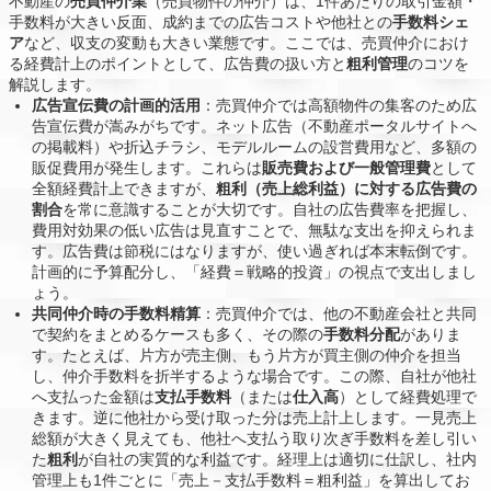
不動産の
売買仲介業
（売買物件の仲介）は、1件あたりの取引金額・
手数料が大きい反面、成約までの広告コストや他社との
手数料シェ
ア
など、収支の変動も大きい業態です。ここでは、売買仲介におけ
る経費計上のポイントとして、広告費の扱い方と
粗利管理
のコツを
解説します。
広告宣伝費の計画的活用
：売買仲介では高額物件の集客のため広
告宣伝費が嵩みがちです。ネット広告（不動産ポータルサイトへ
の掲載料）や折込チラシ、モデルルームの設営費用など、多額の
販促費用が発生します。これらは
販売費および一般管理費
として
全額経費計上できますが、
粗利（売上総利益）に対する広告費の
割合
を常に意識することが大切です。自社の広告費率を把握し、
費用対効果の低い広告は見直すことで、無駄な支出を抑えられま
す。広告費は節税にはなりますが、使い過ぎれば本末転倒です。
計画的に予算配分し、「経費＝戦略的投資」の視点で支出しまし
ょう。
共同仲介時の手数料精算
：売買仲介では、他の不動産会社と共同
で契約をまとめるケースも多く、その際の
手数料分配
がありま
す。たとえば、片方が売主側、もう片方が買主側の仲介を担当
し、仲介手数料を折半するような場合です。この際、自社が他社
へ支払った金額は
支払手数料
（または
仕入高
）として経費処理で
きます。逆に他社から受け取った分は売上計上します。一見売上
総額が大きく見えても、他社へ支払う取り次ぎ手数料を差し引い
た
粗利
が自社の実質的な利益です。経理上は適切に仕訳し、社内
管理上も1件ごとに「売上－支払手数料＝粗利益」を算出してお