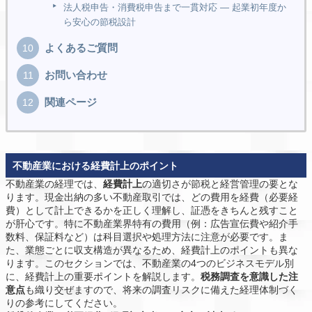
法人税申告・消費税申告まで一貫対応 ― 起業初年度か
ら安心の節税設計
よくあるご質問
お問い合わせ
関連ページ
不動産業における経費計上のポイント
不動産業の経理では、
経費計上
の適切さが節税と経営管理の要とな
ります。現金出納の多い不動産取引では、どの費用を経費（必要経
費）として計上できるかを正しく理解し、証憑をきちんと残すこと
が肝心です。特に不動産業界特有の費用（例：広告宣伝費や紹介手
数料、保証料など）は科目選択や処理方法に注意が必要です。ま
た、業態ごとに収支構造が異なるため、経費計上のポイントも異な
ります。このセクションでは、不動産業の4つのビジネスモデル別
に、経費計上の重要ポイントを解説します。
税務調査を意識した注
意点
も織り交ぜますので、将来の調査リスクに備えた経理体制づく
りの参考にしてください。