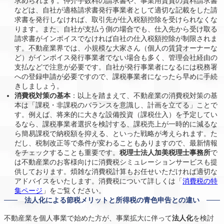
求められます。仲介手数料の請求書や、事業用賃貸の賃料請求書
などは、自社が適格請求書発行事業者として適切な記載をした請
求書を発行しなければ、取引先が仕入税額控除を受けられなくな
ります。また、自社が支払う側の場合でも、仕入先から受け取る
請求書がインボイスでなければ自社の仕入税額控除が制限されま
す。不動産業界では、小規模な大家さん（個人の賃貸オーナーな
ど）がインボイス発行事業者でない場合も多く、管理会社経由の
支払などで注意が必要です。自社が発行事業者になるには税務署
への登録申請が必要ですので、課税事業者になったら早めに手続
きしましょう。
消費税対策の基本
：以上を踏まえて、不動産業の消費税対策の基
本は「課税・非課税のバランスを意識し、計画を立てる」ことで
す。例えば、将来的に大きな設備投資（課税仕入）を予定してい
るなら、課税事業者選択を検討する、課税売上が一時的に減るな
ら簡易課税で納税額を抑える、といった戦略が考えられます。た
だし、税制改正等で条件が変わることもありますので、最新情報
をチェックすることも重要です。
税理士法人加美税理士事務所
で
は不動産業のお客様向けに消費税シミュレーションサービスも提
供しております。煩雑な消費税計算もお任せいただければ適切な
アドバイスをいたします。消費税について詳しくは「
消費税の特
集ページ
」をご覧ください。
法人化による節税メリットと所得税の青色申告との違い
不動産業を個人事業で始めた方が、事業拡大に伴って
法人化
を検討