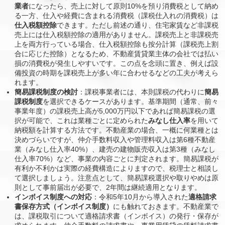
業者
になったら、売上に対して原則10%を預り消費税として納め
る一方、仕入や経費に含まれる消費税（課税仕入れの消費税）は
仕入税額控除
できます。ただし前述の通り、住宅家賃など非課税
売上には仕入税額控除の適用がありません。課税売上と非課税売
上を両方行っている場合、仕入税額控除も按分計算（課税売上割
合に応じた控除）となるため、不動産賃貸業主体の会社では払い
損の消費税が発生しやすいです。この点を念頭に置き、例えば設
備投資の時期を課税売上が多い年に合わせるなどの工夫が考えら
れます。
簡易課税制度の検討
：課税事業者には、本則課税の代わりに
簡易
課税制度
を選択できるケースがあります。基準期間（通常、前々
事業年度）の課税売上高が5,000万円以下であれば簡易課税の選
択が可能で、これは業種ごとに定められた
みなし仕入率
を用いて
納税額を計算する方法です。不動産業の場合、一概に何業種とは
決めづらいですが、仲介手数料収入や管理料収入は第6種不動産
業（みなし仕入率40%）、建売の建物販売収入は第3種（みなし
仕入率70%）など、事業の内容ごとに判定されます。簡易課税が
有利か不利かは実際の経費構造によりますので、税理士と相談し
て選択しましょう。注意点として、簡易課税選択や取りやめは原
則として事前届出が必要で、2年間は継続適用となります。
インボイス制度への対応
：令和5年10月から導入された
適格請求
書保存方式（インボイス制度）
にも触れておきます。不動産業で
は、課税取引について適格請求書（インボイス）の発行・保存が