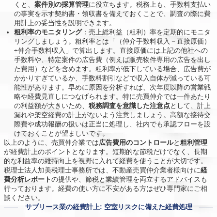
くと、
案件別の採算管理
に役立ちます。税務上も、手数料支払い
の事実を示す契約書・領収書を備えておくことで、調査の際に費
用計上の妥当性を説明できます。
粗利率のモニタリング
：売上総利益（粗利）率を定期的にモニタ
リングしましょう。粗利率とは「（仲介手数料収入－直接原価）
÷仲介手数料収入」で算出します。直接原価には上記の他社への
手数料や、特定案件の広告費（例えば販売物件専用の広告を出し
た費用）などを含めます。粗利率が低下している場合、広告費が
かかりすぎているか、手数料割引などで収入自体が減っている可
能性があります。早めに原因を分析すれば、次年度以降の営業戦
略や経費見直しにつなげられます。特に売買仲介では一件あたり
の利益額が大きいため、
税務調査を意識した注意点
として、計上
漏れや架空経費の計上がないよう注意しましょう。高額な接待交
際費や成功報酬の扱いは正当に処理し、社内でも承認フローを設
けておくことが望ましいです。
以上のように、売買仲介業では
広告費用のコントロール
と
粗利管理
が経費計上のポイントとなります。短期的な節税だけでなく、長期
的な利益率の維持向上を視野に入れて経費を使うことが大切です。
税理士法人加美税理士事務所では、不動産売買仲介業者様向けに
経
費分析レポート
の提供や、節税と業績管理を両立するアドバイスも
行っております。経費の使い方に不安がある方はぜひ専門家にご相
談ください。
サブリース業の経費計上: 空室リスクに備えた経費処理