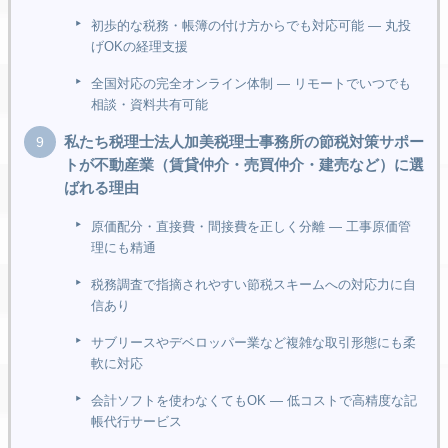
初歩的な税務・帳簿の付け方からでも対応可能 ― 丸投
げOKの経理支援
全国対応の完全オンライン体制 ― リモートでいつでも
相談・資料共有可能
私たち税理士法人加美税理士事務所の節税対策サポー
トが不動産業（賃貸仲介・売買仲介・建売など）に選
ばれる理由
原価配分・直接費・間接費を正しく分離 ― 工事原価管
理にも精通
税務調査で指摘されやすい節税スキームへの対応力に自
信あり
サブリースやデベロッパー業など複雑な取引形態にも柔
軟に対応
会計ソフトを使わなくてもOK ― 低コストで高精度な記
帳代行サービス