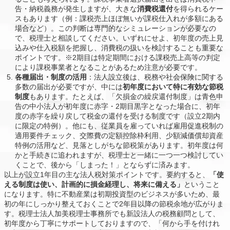
告・納税義務が発生しますが、大きな
消費税還付
を得られるケー
スもあります（例：課税売上ほぼ無いが課税仕入れが多額にある
場合など）。この判断は専門的なシミュレーションが必要なの
で、税理士と相談してください。いずれにせよ、初年度の売上見
込みや仕入税額を把握し、消費税の扱いを検討することも重要な
ポイントです。※2期目は特定期間における課税売上高等の判定
により課税事業者となることがあるため注意が必要です。
各種届出・制度の活用
：法人設立後は、税務や社会保険に関する
多数の届出が必要ですが、中には
初年度において特に有効な節税
制度
もあります。たとえば、「欠損金の繰戻還付制度」は青色申
告の中小法人が初年度に赤字・2期目黒字となった場合に、初年
度の赤字を繰り戻して税金の還付を受ける制度です（設立2期内
に限定の特例）。他にも、従業員を雇っていれば雇用促進税制の
適用要件チェック、交際費の定額控除枠利用、少額減価償却資産
特例の活用など、見落としがちな節税策があります。初年度は何
かと手続きに追われますが、税理士と一緒に一つ一つ検討してい
くことで、後から「しまった！」とならずに済みます。
以上が設立1年目の主な法人税対策ポイントです。要約すると、
「使
える制度は使い、計画的に損金経理し、将来に備える」
ということ
になります。特に不動産業は初期投資型のビジネスが多いため、最
初の年にしっかり整えておくことで2年目以降の節税余地が広がりま
す。税理士法人加美税理士事務所でも新設法人の税務顧問として、
初年度から丁寧にサポートしておりますので、「何から手を付けれ