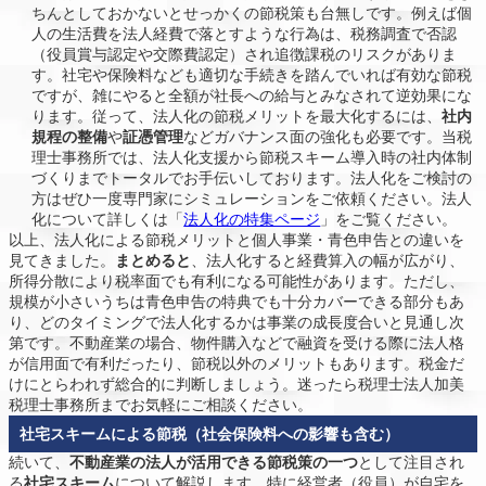
ちんとしておかないとせっかくの節税策も台無しです。例えば個
人の生活費を法人経費で落とすような行為は、税務調査で否認
（役員賞与認定や交際費認定）され追徴課税のリスクがありま
す。社宅や保険料なども適切な手続きを踏んでいれば有効な節税
ですが、雑にやると全額が社長への給与とみなされて逆効果にな
ります。従って、法人化の節税メリットを最大化するには、
社内
規程の整備
や
証憑管理
などガバナンス面の強化も必要です。当税
理士事務所では、法人化支援から節税スキーム導入時の社内体制
づくりまでトータルでお手伝いしております。法人化をご検討の
方はぜひ一度専門家にシミュレーションをご依頼ください。法人
化について詳しくは「
法人化の特集ページ
」をご覧ください。
以上、法人化による節税メリットと個人事業・青色申告との違いを
見てきました。
まとめると
、法人化すると経費算入の幅が広がり、
所得分散により税率面でも有利になる可能性があります。ただし、
規模が小さいうちは青色申告の特典でも十分カバーできる部分もあ
り、どのタイミングで法人化するかは事業の成長度合いと見通し次
第です。不動産業の場合、物件購入などで融資を受ける際に法人格
が信用面で有利だったり、節税以外のメリットもあります。税金だ
けにとらわれず総合的に判断しましょう。迷ったら税理士法人加美
税理士事務所までお気軽にご相談ください。
社宅スキームによる節税（社会保険料への影響も含む）
続いて、
不動産業の法人が活用できる節税策の一つ
として注目され
る
社宅スキーム
について解説します。特に経営者（役員）が自宅を