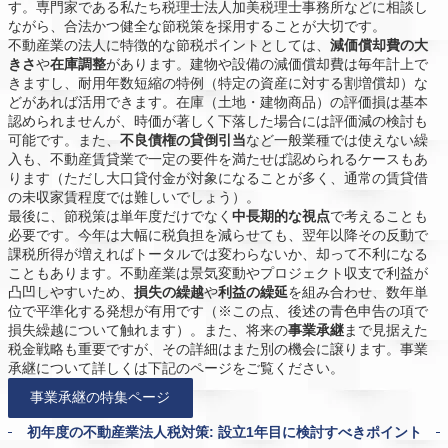
す。専門家である私たち税理士法人加美税理士事務所などに相談し
ながら、合法かつ健全な節税策を採用することが大切です。
不動産業の法人に特徴的な節税ポイントとしては、
減価償却費の大
きさ
や
在庫調整
があります。建物や設備の減価償却費は毎年計上で
きますし、耐用年数短縮の特例（特定の資産に対する割増償却）な
どがあれば活用できます。在庫（土地・建物商品）の評価損は基本
認められませんが、時価が著しく下落した場合には評価減の検討も
可能です。また、
不良債権の貸倒引当
など一般業種では使えない繰
入も、不動産賃貸業で一定の要件を満たせば認められるケースもあ
ります（ただし大口貸付金が対象になることが多く、通常の賃貸借
の未収家賃程度では難しいでしょう）。
最後に、節税策は単年度だけでなく
中長期的な視点
で考えることも
必要です。今年は大幅に税負担を減らせても、翌年以降その反動で
課税所得が増えればトータルでは変わらないか、却って不利になる
こともあります。不動産業は景気変動やプロジェクト収支で利益が
凸凹しやすいため、
損失の繰越
や
利益の繰延
を組み合わせ、数年単
位で平準化する発想が有用です（※この点、後述の青色申告の項で
損失繰越について触れます）。また、将来の
事業承継
まで見据えた
税金戦略も重要ですが、その詳細はまた別の機会に譲ります。事業
承継について詳しくは下記のページをご覧ください。
事業承継の特集ページ
初年度の不動産業法人税対策: 設立1年目に検討すべきポイント