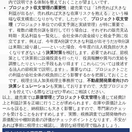
内で説明できる体制を整えておくことが望ましいです。
プロジェクト収支管理の重要性
：建売業では「1件売れば大きな
利益が出るが、売れ残れば大きな在庫リスクを抱える」という極
端な収支構造になりがちです。したがって、
プロジェクト収支管
理
（プロジェクト単位での収支予測と実績管理）が特に重要で
す。複数の建売分譲を並行して行う場合は、それぞれの販売見込
時期・見込利益を一覧化し、会社全体の資金繰りと税金予測に役
立てます。例えば、今年度A分譲で大きな利益が出そうだがB分譲
は来期に繰り越し――といった場合、今年度の法人税負担が大き
くなりすぎないよう
決算対策
を検討します。必要であれば、節税
策として決算前に設備投資を行ったり、役員報酬や賞与の支給を
調整したりといった手段もあり得ます（これらについては後述す
る法人の節税策で説明します）。重要なのは、プロジェクトごと
の利益が会社全体の税負担にどう影響するかを把握しておくこと
です。税理士法人加美税理士事務所では、
不動産開発業者向けの
決算シミュレーション
も実施しておりますので、大型プロジェク
トを控えている際などはぜひ早めにご相談ください。
以上、建売業では
原価管理
と
プロジェクト収支管理
を通じて経費計
上と利益計算を正確に行うことが求められます。在庫や原価計上ル
ールを誤ると、納税額にも大きく影響しますので、専門家のチェッ
クを受けることをおすすめします。実際、税務調査では開発物件の
原価配分や棚卸資産の評価がチェックポイントとなります。不安が
あれば事前に税理士に確認し、適切な経理処理で臨みましょう。