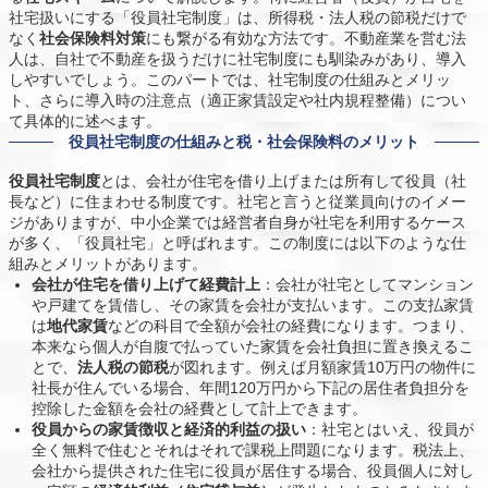
社宅扱いにする「役員社宅制度」は、所得税・法人税の節税だけで
なく
社会保険料対策
にも繋がる有効な方法です。不動産業を営む法
人は、自社で不動産を扱うだけに社宅制度にも馴染みがあり、導入
しやすいでしょう。このパートでは、社宅制度の仕組みとメリッ
ト、さらに導入時の注意点（適正家賃設定や社内規程整備）につい
て具体的に述べます。
役員社宅制度の仕組みと税・社会保険料のメリット
役員社宅制度
とは、会社が住宅を借り上げまたは所有して役員（社
長など）に住まわせる制度です。社宅と言うと従業員向けのイメー
ジがありますが、中小企業では経営者自身が社宅を利用するケース
が多く、「役員社宅」と呼ばれます。この制度には以下のような仕
組みとメリットがあります。
会社が住宅を借り上げて経費計上
：会社が社宅としてマンション
や戸建てを賃借し、その家賃を会社が支払います。この支払家賃
は
地代家賃
などの科目で全額が会社の経費になります。つまり、
本来なら個人が自腹で払っていた家賃を会社負担に置き換えるこ
とで、
法人税の節税
が図れます。例えば月額家賃10万円の物件に
社長が住んでいる場合、年間120万円から下記の居住者負担分を
控除した金額を会社の経費として計上できます。
役員からの家賃徴収と経済的利益の扱い
：社宅とはいえ、役員が
全く無料で住むとそれはそれで課税上問題になります。税法上、
会社から提供された住宅に役員が居住する場合、役員個人に対し