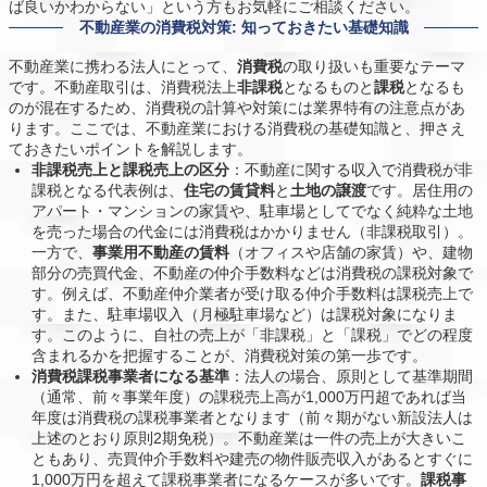
ば良いかわからない」という方もお気軽にご相談ください。
不動産業の消費税対策: 知っておきたい基礎知識
不動産業に携わる法人にとって、
消費税
の取り扱いも重要なテーマ
です。不動産取引は、消費税法上
非課税
となるものと
課税
となるも
のが混在するため、消費税の計算や対策には業界特有の注意点があ
ります。ここでは、不動産業における消費税の基礎知識と、押さえ
ておきたいポイントを解説します。
非課税売上と課税売上の区分
：不動産に関する収入で消費税が非
課税となる代表例は、
住宅の賃貸料
と
土地の譲渡
です。居住用の
アパート・マンションの家賃や、駐車場としてでなく純粋な土地
を売った場合の代金には消費税はかかりません（非課税取引）。
一方で、
事業用不動産の賃料
（オフィスや店舗の家賃）や、建物
部分の売買代金、不動産の仲介手数料などは消費税の課税対象で
す。例えば、不動産仲介業者が受け取る仲介手数料は課税売上で
す。また、駐車場収入（月極駐車場など）は課税対象になりま
す。このように、自社の売上が「非課税」と「課税」でどの程度
含まれるかを把握することが、消費税対策の第一歩です。
消費税課税事業者になる基準
：法人の場合、原則として基準期間
（通常、前々事業年度）の課税売上高が1,000万円超であれば当
年度は消費税の課税事業者となります（前々期がない新設法人は
上述のとおり原則2期免税）。不動産業は一件の売上が大きいこ
ともあり、売買仲介手数料や建売の物件販売収入があるとすぐに
1,000万円を超えて課税事業者になるケースが多いです。
課税事