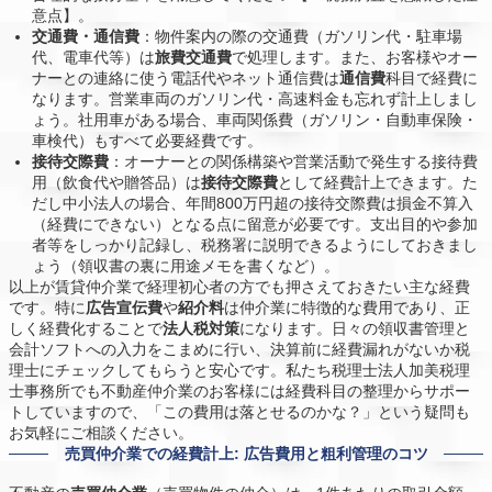
意点】。
交通費・通信費
：物件案内の際の交通費（ガソリン代・駐車場
代、電車代等）は
旅費交通費
で処理します。また、お客様やオー
ナーとの連絡に使う電話代やネット通信費は
通信費
科目で経費に
なります。営業車両のガソリン代・高速料金も忘れず計上しまし
ょう。社用車がある場合、車両関係費（ガソリン・自動車保険・
車検代）もすべて必要経費です。
接待交際費
：オーナーとの関係構築や営業活動で発生する接待費
用（飲食代や贈答品）は
接待交際費
として経費計上できます。た
だし中小法人の場合、年間800万円超の接待交際費は損金不算入
（経費にできない）となる点に留意が必要です。支出目的や参加
者等をしっかり記録し、税務署に説明できるようにしておきまし
ょう（領収書の裏に用途メモを書くなど）。
以上が賃貸仲介業で経理初心者の方でも押さえておきたい主な経費
です。特に
広告宣伝費
や
紹介料
は仲介業に特徴的な費用であり、正
しく経費化することで
法人税対策
になります。日々の領収書管理と
会計ソフトへの入力をこまめに行い、決算前に経費漏れがないか税
理士にチェックしてもらうと安心です。私たち税理士法人加美税理
士事務所でも不動産仲介業のお客様には経費科目の整理からサポー
トしていますので、「この費用は落とせるのかな？」という疑問も
お気軽にご相談ください。
売買仲介業での経費計上: 広告費用と粗利管理のコツ