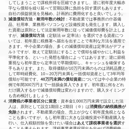
してしまうことで課税所得を圧縮できますし、逆に初年度大幅赤
字なら償却を繰り延べて翌期以降に負担を回す選択もあります。
自社の損益状況を見極め、計画的に費用化すると良いでしょう。
減価償却方法・耐用年数の検討
：不動産業では事務所の什器備
品、社用車、業務用パソコンなど設備投資も発生します。購入し
た資産は原則として法定耐用年数に従って減価償却費を計上しま
すが、
減価償却方法
（定額法 or 定率法）を選択できる資産につ
いては、初年度に税務署へ届出を出すことで有利な方法を適用で
きます。中小企業の場合、多くの減価償却資産は定率法がデフォ
ルトですが、敢えて定額法にすることで償却を緩やかにし利益を
平準化する、といった発想も場合によってはあります。逆に節税
重視なら初年度から定率法で早期償却し、キャッシュを確保する
手もあります。また、取得価額が10万円未満のものは消耗品費と
して即時経費化、10～20万円未満も一括償却資産として3年均等
償却が可能です。
40万円未満の償却資産
については中小企業の特
例で年間300万円まで一括損金算入できます。初年度に何をどれ
だけ購入するかで減価償却費は変わりますので、購入タイミング
も含め検討しましょう。
消費税の事業者区分に留意
：資本金1,000万円未満で設立した法
人は、原則として設立1期目と2期目（※）は
消費税の納税義務が
免除
されます。不動産業の場合、売上が少なく初年度免税となる
ことも多いですが、もし初年度に大きな設備投資や不動産購入を
行い、仕入税額控除を受けたい場合は
あえて課税事業者を選択
す
ることも考えられます。課税事業者選択届出を出せば消費税申