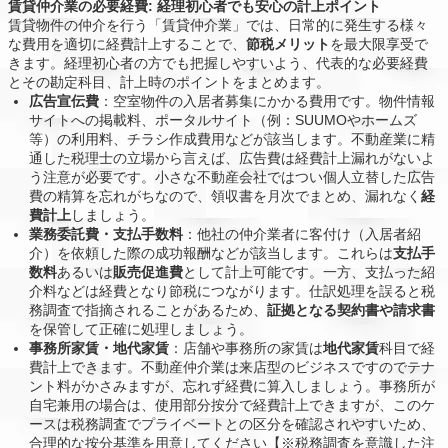
賃貸仲介業の必要経費: 経理初心者でも安心の計上ポイント
賃貸物件の仲介を行う「賃貸仲介業」では、日常的に発生する様々
な費用を適切に経費計上することで、
節税メリット
を最大限享受で
きます。経理初心者の方でも把握しやすいよう、代表的な必要経費
とその勘定科目、計上時のポイントをまとめます。
広告宣伝費
：空室物件の入居者募集にかかる費用です。物件情報
サイトへの掲載料、ポータルサイト（例：SUUMOやホームズ
等）の利用料、チラシ作成費用などが該当します。不動産業に精
通した税理士の立場から言えば、広告費は経費計上漏れがないよ
う注意が必要です。小さな不動産会社ではつい個人立替した広告
費の精算を忘れがちなので、領収書を月次でまとめ、漏れなく
経
費計上
しましょう。
業務委託費・支払手数料
：他社の仲介業者に客付け（入居者紹
介）を依頼した際の成功報酬などが該当します。これらは
支払手
数料
あるいは
販売促進費
として計上可能です。一方、支払った紹
介料などは経費となり節税につながります。仕訳処理を誤ると税
務調査で指摘されることがあるため、
証拠となる契約書や請求書
を保管して正確に処理しましょう。
事務所家賃・地代家賃
：店舗や事務所の家賃は
地代家賃
科目で経
費計上できます。不動産仲介業は来店型のビジネスですのでテナ
ント料がかさみますが、忘れず経費に算入しましょう。事務所が
自宅兼用の場合は、使用部分按分で経費計上できますが、このケ
ースは税務調査でプライベートとの区分を確認されやすいため、
合理的な按分基準を用意してください【※税務調査を意識した注