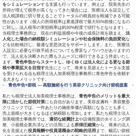
をシミュレーション
する支援も行っています。例えば、院長先生の
所得が増えて税率が高くなってきた場合には、医療法人を設立して
法人税課税に切り替えることでトータルの税負担を軽減できる可能
性があります（個人の所得税率は累進課税で最大55%前後になるの
に対し、法人税等の実効税率は約30%程度で頭打ちとなります）。
当税理士事務所は、現在の利益規模や今後の成長計画を踏まえ、
法
人化した場合の納税額シミュレーションや社会保険料の負担変化
な
どを比較検討し、最適な意思決定をサポートします。また、医療法
人設立に必要な行政手続きについても豊富なノウハウがありますの
で、法人化を決断された際もスムーズに移行できるよう伴走いたし
ます。
青色申告からスタートし、ゆくゆくは法人化による更なる節
税や事業拡大を目指す
先生にとって、将来を見据えたトータル支援
を受けられる点も税理士法人加美税理士事務所に青色申告を依頼す
る大きなメリットです。
青色申告×節税 ― 高額施術を行う美容クリニック向け節税提案
私たち税理士法人加美税理士事務所は、
青色申告のメリットを最大
限に活かした節税対策
にも自信があります。美容皮膚科・美容整形
クリニックでは、一件あたりの施術単価が高額になることも多く、
売上規模が大きくなるほど納税額も増加します。私たち税理士法人
加美税理士事務所では、
適切な経費計上
や設備投資のタイミング調
整、小規模企業共済などの活用による
所得圧縮策
から、将来の法人
化を見据えた
役員報酬や役員退職金の戦略的活用
まで、幅広い節税