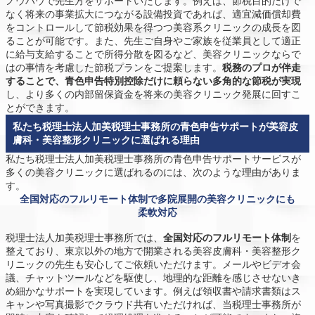
ノウハウで先生方をサポートいたします。例えば、節税目的だけで
なく将来の事業拡大につながる設備投資であれば、適宜減価償却費
をコントロールして節税効果を得つつ美容系クリニックの成長を図
ることが可能です。また、先生ご自身やご家族を従業員として適正
に給与支給することで所得分散を図るなど、美容クリニックならで
はの事情を考慮した節税プランをご提案します。
税務のプロが伴走
することで、青色申告特別控除だけに頼らない多角的な節税が実現
し、より多くの内部留保資金を将来の美容クリニック発展に回すこ
とができます。
私たち税理士法人加美税理士事務所の青色申告サポートが美容皮
膚科・美容整形クリニックに選ばれる理由
私たち税理士法人加美税理士事務所の青色申告サポートサービスが
多くの美容クリニックに選ばれるのには、次のような理由がありま
す。
全国対応のフルリモート体制で多院展開の美容クリニックにも
柔軟対応
税理士法人加美税理士事務所では、
全国対応のフルリモート体制
を
整えており、東京以外の地方で開業される美容皮膚科・美容整形ク
リニックの先生も安心してご依頼いただけます。メールやビデオ会
議、チャットツールなどを駆使し、地理的な距離を感じさせないき
め細かなサポートを実現しています。例えば領収書や請求書類はス
キャンや写真撮影でクラウド共有いただければ、当税理士事務所が