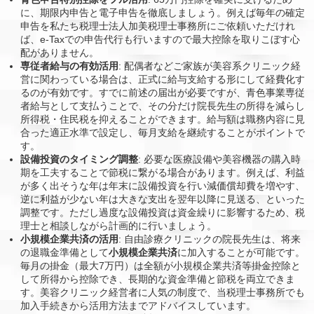
に、期限内申告と電子申告を徹底しましょう。例えば毎年の確定
申告を私たち税理士法人加美税理士事務所にご依頼いただけれ
ば、e-Taxでの申告代行も行いますので最大控除を取りこぼす心
配がありません。
専従者給与の有効活用
: 配偶者などご家族が美容系クリニック経
営に関わっている場合は、正式に給与支給する形にして経費化す
るのが有効です。すでに前述の届出が必要ですが、青色事業専従
者給与として支払うことで、その分だけ院長先生の所得を減らし
所得税・住民税を抑えることができます。給与額は職務内容に見
合った適正水準で設定し、毎月支給を継続することがポイントで
す。
設備投資のタイミング調整
: 必要な医療設備や美容機器の購入時
期を工夫することで節税に繋がる場合があります。例えば、利益
が多く出そうな年は年末に設備投資を行い減価償却費を増やす、
逆に利益が少ない年は大きな支出を翌年以降に見送る、といった
調整です。ただし過度な設備投資は資金繰りに影響するため、税
理士と相談しながら計画的に行いましょう。
小規模企業共済の活用
: 自由診療クリニックの院長先生は、将来
の退職金準備として
小規模企業共済
に加入することが可能です。
毎月の掛金（最大7万円）は全額が小規模企業共済等掛金控除と
して所得から控除でき、長期的な資金準備と節税を両立できま
す。美容クリニック経営者に人気の制度で、当税理士事務所でも
加入手続きから活用方法までアドバイスしています。