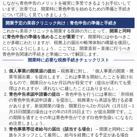
しながら青色申告のメリットを確実に享受できるようお手伝いして
います。次章では、開業時に青色申告を始めるための準備と手続き
について詳しく見ていきましょう。
開業予定の美容クリニック向け：青色申告の準備と手続き
これから美容クリニックを開業する医師の方にとって、
開業と同時
に青色申告の準備を進めることが重要
です。開業時にはやるべきこ
とが多岐にわたりますが、税務上の届出や帳簿体制の構築を後回し
にしないようにしましょう。ここでは、開業直前～直後に行うべき
青色申告関連の手続きと準備について解説します。
開業時に必要な税務手続きチェックリスト
個人事業の開業届の提出
– 税務署に対し、「個人事業の開業・廃
業等届出書」を提出します。これは事業を開始したことを届け出
るもので、開業日から1か月以内が目安です（提出が遅れても受
理はされますが、遅れないに越したことはありません）。
青色申告承認申請書の提出
– 青色申告を行うには事前に「所得税
の青色申告承認申請書」を提出し、税務署から承認を受ける必要
があります。新規開業の場合、開業日から2か月以内（1月1日～1
月15日開業の場合はその年の3月15日まで）が提出期限です。こ
の期限を逃すとその年は青色申告ができず白色申告扱いになるた
め注意しましょう。
青色事業専従者給与の届出（該当する場合）
– 開業と同時にご家
族をスタッフとして雇用し、給与を経費にする予定がある場合