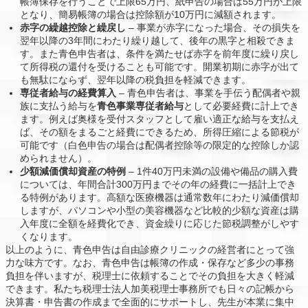
帳簿保存を行うことで上限65万円、紙申告の場合は55万円が上限
となり、簡易帳簿の場合は控除額が10万円に減額されます。
赤字の繰越控除と繰戻し
– 事業が赤字になった場合、その損失を
翌年以降の3年間にわたり繰り越して、後年の黒字と相殺できま
す。また青色申告者は、条件を満たせば赤字を前年度に繰り戻し
て所得税の還付を受けることも可能です。開業初期に赤字が出て
も無駄にならず、翌年以降の税負担を軽減できます。
専従者給与の経費算入
– 青色申告者は、事業を手伝う配偶者や親
族に支払う給与を
青色事業専従者給与
として必要経費に計上でき
ます。例えば奥様を受付スタッフとして雇い適正な給与を支払え
ば、その額をまるごと経費にできるため、所得圧縮による節税が
可能です（白色申告の場合は配偶者控除等の限定的な控除しか認
められません）。
少額減価償却資産の特例
– 1件40万円未満の設備や備品の購入費
については、年間合計300万円までその年の経費に一括計上でき
る特例があります。高額な医療機器は通常数年にわたり減価償却
しますが、パソコンや小型の美容機器など比較的少額な資産は購
入年度に全額を経費化でき、資金繰りに応じた節税調整がしやす
くなります。
以上のように、青色申告は自由診療クリニックの経営者にとって強
力な味方です。なお、青色申告は帳簿の作成・保存など多少の事務
負担を伴いますが、税理士に依頼することでその負担を大きく軽減
できます。私たち税理士法人加美税理士事務所でも日々の記帳から
決算書・申告書の作成まで全面的にサポートし、先生が本業に集中