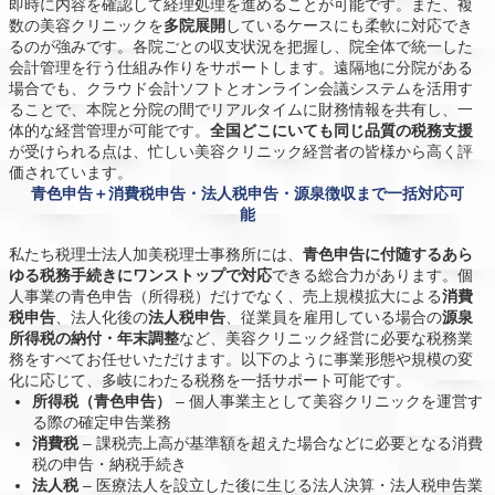
即時に内容を確認して経理処理を進めることが可能です。また、複
数の美容クリニックを
多院展開
しているケースにも柔軟に対応でき
るのが強みです。各院ごとの収支状況を把握し、院全体で統一した
会計管理を行う仕組み作りをサポートします。遠隔地に分院がある
場合でも、クラウド会計ソフトとオンライン会議システムを活用す
ることで、本院と分院の間でリアルタイムに財務情報を共有し、一
体的な経営管理が可能です。
全国どこにいても同じ品質の税務支援
が受けられる点は、忙しい美容クリニック経営者の皆様から高く評
価されています。
青色申告＋消費税申告・法人税申告・源泉徴収まで一括対応可
能
私たち税理士法人加美税理士事務所には、
青色申告に付随するあら
ゆる税務手続きにワンストップで対応
できる総合力があります。個
人事業の青色申告（所得税）だけでなく、売上規模拡大による
消費
税申告
、法人化後の
法人税申告
、従業員を雇用している場合の
源泉
所得税の納付・年末調整
など、美容クリニック経営に必要な税務業
務をすべてお任せいただけます。以下のように事業形態や規模の変
化に応じて、多岐にわたる税務を一括サポート可能です。
所得税（青色申告）
– 個人事業主として美容クリニックを運営す
る際の確定申告業務
消費税
– 課税売上高が基準額を超えた場合などに必要となる消費
税の申告・納税手続き
法人税
– 医療法人を設立した後に生じる法人決算・法人税申告業