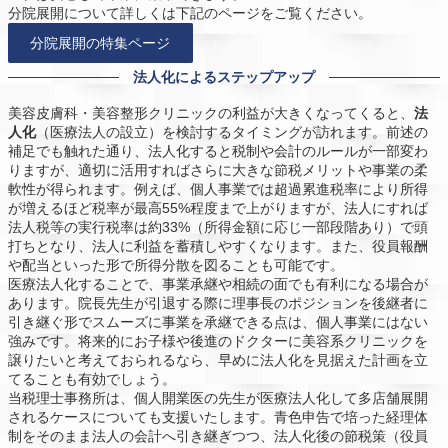
分院展開について詳しくは下記のページをご覧ください。
分院展開の特集ページ
法人化によるステップアップ
美容皮膚科・美容整形クリニックの利益が大きくなってくると、
法
人化
（医療法人の設立）を検討するタイミングが訪れます。前述の
補足でも触れた通り、法人化すると税制や会計のルールが一部変わ
りますが、適切に活用すればさらに大きな節税メリットや事業の柔
軟性が得られます。例えば、個人事業では超過累進税率により所得
が増えるほど税率が最高55%程度まで上がりますが、法人にすれば
法人税等の実行税率は約33%（所得金額に応じ一部段階あり）で頭
打ちとなり、法人に利益を蓄積しやすくなります。また、役員報酬
や配当といった形で所得分散を図ることも可能です。
医療法人化することで、事業承継や相続の面でも有利になる場合が
あります。院長先生が引退する際に理事長のポジションを後継者に
引き継ぐ形でスムーズに事業を承継できる点は、個人事業にはない
強みです。将来的にお子様や後進のドクターに美容系クリニックを
譲りたいと考えておられるなら、早めに法人化を見据えた計画を立
てることも有効でしょう。
当税理士事務所は、個人開業医の先生が医療法人化して多店舗展開
されるケースについても支援いたします。青色申告で培った経理体
制をそのまま法人の会計へ引き継ぎつつ、法人化後の節税策（役員