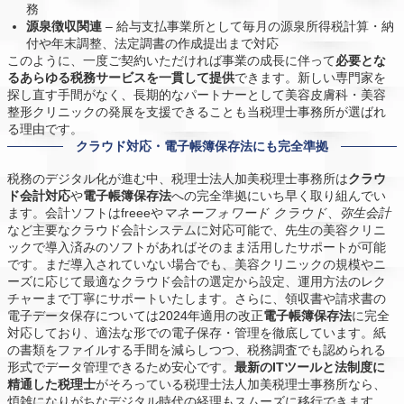
務
源泉徴収関連
– 給与支払事業所として毎月の源泉所得税計算・納
付や年末調整、法定調書の作成提出まで対応
このように、一度ご契約いただければ事業の成長に伴って
必要とな
るあらゆる税務サービスを一貫して提供
できます。新しい専門家を
探し直す手間がなく、長期的なパートナーとして美容皮膚科・美容
整形クリニックの発展を支援できることも当税理士事務所が選ばれ
る理由です。
クラウド対応・電子帳簿保存法にも完全準拠
税務のデジタル化が進む中、税理士法人加美税理士事務所は
クラウ
ド会計対応
や
電子帳簿保存法
への完全準拠にいち早く取り組んでい
ます。会計ソフトはfreeeや
マネーフォワード クラウド
、
弥生会計
など主要なクラウド会計システムに対応可能で、先生の美容クリニ
ックで導入済みのソフトがあればそのまま活用したサポートが可能
です。まだ導入されていない場合でも、美容クリニックの規模やニ
ーズに応じて最適なクラウド会計の選定から設定、運用方法のレク
チャーまで丁寧にサポートいたします。さらに、領収書や請求書の
電子データ保存については2024年適用の改正
電子帳簿保存法
に完全
対応しており、適法な形での電子保存・管理を徹底しています。紙
の書類をファイルする手間を減らしつつ、税務調査でも認められる
形式でデータ管理できるため安心です。
最新のITツールと法制度に
精通した税理士
がそろっている税理士法人加美税理士事務所なら、
煩雑になりがちなデジタル時代の経理もスムーズに移行できます。