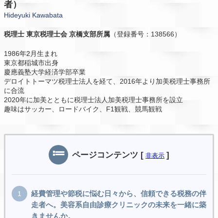
者）
Hideyuki Kawabata
税理士
東京税理士会 京橋支部所属
（登録番号：138566）
1986年2月生まれ
東京都稲城市出身
慶應義塾大学経済学部卒業
デロイトトーマツ税理士法人を経て、2016年より加美税理士事務所
に合流
2020年に加美とともに税理士法人加美税理士事務所を設立
趣味はサッカー、ロードバイク、F1観戦、競馬観戦
ページコンテンツ
[
]
非表示
経費管理や節税に悩む日々から、信頼できる税務の伴
走者へ。美容系自由診療クリニックの未来を一緒に築
きませんか。