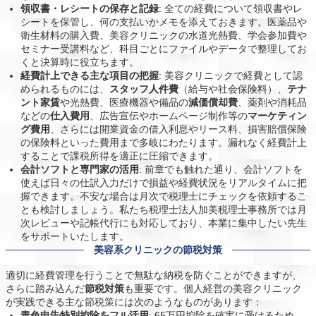
領収書・レシートの保存と記録
: 全ての経費について領収書やレ
シートを保管し、何の支払いかメモを添えておきます。医薬品や
衛生材料の購入費、美容クリニックの水道光熱費、学会参加費や
セミナー受講料など、科目ごとにファイルやデータで整理してお
くと決算時に役立ちます。
経費計上できる主な項目の把握
: 美容クリニックで経費として認
められるものには、
スタッフ人件費
（給与や社会保険料）、
テナ
ント家賃
や光熱費、医療機器や備品の
減価償却費
、薬剤や消耗品
などの
仕入費用
、広告宣伝やホームページ制作等の
マーケティン
グ費用
、さらには開業資金の借入利息やリース料、損害賠償保険
の保険料といった費用まで多岐にわたります。漏れなく経費計上
することで課税所得を適正に圧縮できます。
会計ソフトと専門家の活用
: 前章でも触れた通り、会計ソフトを
使えば日々の仕訳入力だけで損益や経費状況をリアルタイムに把
握できます。不安な場合は月次で税理士にチェックを依頼するこ
とも検討しましょう。私たち税理士法人加美税理士事務所では月
次レビューや記帳代行にも対応しており、本業に集中したい先生
をサポートいたします。
美容系クリニックの節税対策
適切に経費管理を行うことで無駄な納税を防ぐことができますが、
さらに踏み込んだ
節税対策
も重要です。個人経営の美容クリニック
が実践できる主な節税策には次のようなものがあります：
青色申告特別控除をフル活用
: 65万円控除を確実に受けるため