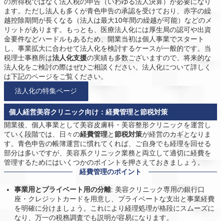
の所得税ではなく法人税の申告（いわゆる法人決算）が必要になり
ます。ただし法人も多くが青色申告の承認を受けており、赤字の繰
越控除期間が長くなる（法人は最大10年間の繰越が可能）などのメ
リットがあります。もっとも、医療法人化には厚生局の認可や出資
金要件などハードルもあるため、開業当初は個人事業でスタート
し、事業拡大に合わせて法人化を検討するケースが一般的です。当
税理士事務所は
法人化支援
の実績も多数ございますので、将来的な
法人化をご検討の際はぜひご相談ください。法人化について詳しく
は下記のページをご覧ください。
法人化の特集ページ
個人経営美容クリニック向け：経費管理と節税対策
開業後、個人事業として美容皮膚科・美容整形クリニックを運営し
ていく段階では、日々の
経費管理
と
節税対策
が経営のカギとなりま
す。青色申告の帳簿運営に慣れてくれば、ご自身でも経理を回せる
部分は多いですが、美容系クリニック業務と両立して適切に経費を
管理するためにはいくつかのポイントを押さえておきましょう。
経費管理のポイント
事業用とプライベート用の分離
: 美容クリニック専用の銀行口
座・クレジットカードを用意し、プライベートな支出と事業経費
を明確に分けましょう。これにより経理処理が格段にスムーズに
なり、万一の税務調査でも説明が容易になります。