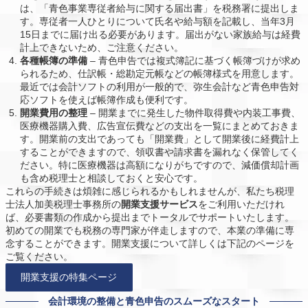
は、「青色事業専従者給与に関する届出書」を税務署に提出しま
す。専従者一人ひとりについて氏名や給与額を記載し、当年3月
15日までに届け出る必要があります。届出がない家族給与は経費
計上できないため、ご注意ください。
各種帳簿の準備
– 青色申告では複式簿記に基づく帳簿づけが求め
られるため、仕訳帳・総勘定元帳などの帳簿様式を用意します。
最近では会計ソフトの利用が一般的で、弥生会計など青色申告対
応ソフトを使えば帳簿作成も便利です。
開業費用の整理
– 開業までに発生した物件取得費や内装工事費、
医療機器購入費、広告宣伝費などの支出を一覧にまとめておきま
す。開業前の支出であっても「開業費」として開業後に経費計上
することができますので、領収書や請求書を漏れなく保管してく
ださい。特に医療機器は高額になりがちですので、減価償却計画
も含め税理士と相談しておくと安心です。
これらの手続きは煩雑に感じられるかもしれませんが、私たち税理
士法人加美税理士事務所の
開業支援サービス
をご利用いただけれ
ば、必要書類の作成から提出までトータルでサポートいたします。
初めての開業でも税務の専門家が伴走しますので、本業の準備に専
念することができます。開業支援について詳しくは下記のページを
ご覧ください。
開業支援の特集ページ
会計環境の整備と青色申告のスムーズなスタート