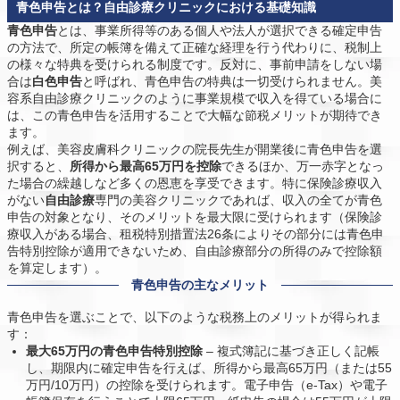
青色申告とは？自由診療クリニックにおける基礎知識
青色申告
とは、事業所得等のある個人や法人が選択できる確定申告
の方法で、所定の帳簿を備えて正確な経理を行う代わりに、税制上
の様々な特典を受けられる制度です。反対に、事前申請をしない場
合は
白色申告
と呼ばれ、青色申告の特典は一切受けられません。美
容系自由診療クリニックのように事業規模で収入を得ている場合に
は、この青色申告を活用することで大幅な節税メリットが期待でき
ます。
例えば、美容皮膚科クリニックの院長先生が開業後に青色申告を選
択すると、
所得から最高65万円を控除
できるほか、万一赤字となっ
た場合の繰越しなど多くの恩恵を享受できます。特に保険診療収入
がない
自由診療
専門の美容クリニックであれば、収入の全てが青色
申告の対象となり、そのメリットを最大限に受けられます（保険診
療収入がある場合、租税特別措置法26条によりその部分には青色申
告特別控除が適用できないため、自由診療部分の所得のみで控除額
を算定します）。
青色申告の主なメリット
青色申告を選ぶことで、以下のような税務上のメリットが得られま
す：
最大65万円の青色申告特別控除
– 複式簿記に基づき正しく記帳
し、期限内に確定申告を行えば、所得から最高65万円（または55
万円/10万円）の控除を受けられます。電子申告（e-Tax）や電子