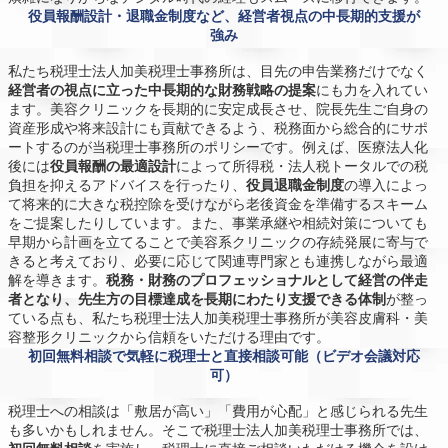
役員報酬設計・退職金制度など、経営者視点の中長期的支援が
強み
私たち税理士法人加美税理士事務所は、目先の申告業務だけでなく
経営者の視点に立った中長期的な財務戦略の提案
にも力を入れてい
ます。美容クリニックを長期的に安定成長させ、院長先生ご自身の
資産形成や将来設計にも貢献できるよう、税務面から総合的にサポ
ートするのが当税理士事務所のポリシーです。例えば、医療法人化
後には
役員報酬の最適設計
によって所得税・法人税トータルでの税
負担を抑えるアドバイスを行ったり、
役員退職金制度
の導入によっ
て将来的に大きな税控除を受けながら老後資金を準備するスキーム
をご提案したりしています。また、事業承継や相続対策についても
早期から計画を立てることで美容系クリニックの存続発展に寄与で
きると考えており、必要に応じて関連専門家とも連携しながら最適
解を導きます。
税務・財務のプロフェッショナルとして経営の伴走
者となり、先生方の目標達成を長期にわたり支援できる体制
が整っ
ている点も、私たち税理士法人加美税理士事務所が美容皮膚科・美
容整形クリニックから信頼をいただける理由です。
初回無料相談で気軽に税理士と直接相談可能（ビデオ会議対応
可）
税理士への相談は「敷居が高い」「費用が心配」と感じられる先生
も多いかもしれません。そこで税理士法人加美税理士事務所では、