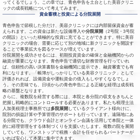
ってくるでしょう。この章では、青色申告を土台とした美容クリニ
ックの成長戦略について考えてみます。
資金蓄積と投資による分院展開
青色申告で節税した分だけ、美容クリニックには内部留保資金が蓄
えられます。この資金は新たな設備導入や
分院展開
（2号院・3号院
の開設）といった積極的な投資に充てることができます。特に美容
クリニックの場合、需要に応じて別の地域に新クリニックを開設す
ることで事業拡大を図るケースが増えています。
分院展開を成功させるには、初期投資資金の確保と金融機関からの
融資が重要になります。青色申告で適切な財務管理を行っていれ
ば、信頼性の高い決算書類を金融機関に提示でき、融資審査でも有
利になります。「帳簿がしっかりしている美容クリニック」として
評価されれば、設備資金や運転資金の借入もしやすくなるでしょ
う。その意味でも、日頃からの青色申告による正確な経理は成長戦
略の基盤となります。
さらに、複数院を経営する際には、本院と各分院の収支をきちんと
把握し戦略的にコントロールする必要があります。私たち税理士法
人加美税理士事務所では
多院展開
しているクライアント様向けに、
院別の損益計算や予算管理のサポートも行っています。遠隔地にあ
る分院でも、クラウド会計とオンライン会議を活用して本院と一体
的に経理管理をする体制づくりを支援いたします。複数の院を展開
していても、ワンストップで税務・会計を任せられるパートナーが
いれば安心して本業に集中できます。