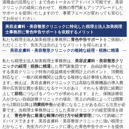
退職金の活用など）まで含めトータルでアドバイス可能です。美容
クリニックの成長に合わせて、税務の専門家もアップグレードした
サポートを提供いたしますので、事業フェーズが変わっても安心し
てお任せください。
美容皮膚科・美容整形クリニックに特化した税理士法人加美税理
士事務所に青色申告サポートを依頼するメリット
私たち税理士法人加美税理士事務所に
青色申告サポート
をご依頼い
ただくことで、先生方は次のようなメリットを得られます。
美容皮膚科・美容整形クリニックの複雑な経理・税務に精通
私たち税理士法人加美税理士事務所は、
美容皮膚科・美容整形クリ
ニックの経理・税務に精通
した専門家集団です。自由診療を中心と
する美容クリニック特有の収益構造や費用計上のポイント、消費税
対応など、一般の医療機関とは異なる複雑な会計事情も熟知してい
ます。例えば、美容皮膚科クリニックでは高額な医療機器の導入費
用や広告宣伝費が多額になるケースがあり、それらを適切に経費計
上して
節税
につなげるノウハウが求められます。また、保険診療収
入が少ない自由診療クリニックの場合、売上の内容によっては開業
から2期目以降は
消費税申告
が必要になることがある点にも注意が必
要です。当税理士事務所はこうした美容クリニックの経営環境を踏
まえ、
青色申告に最適な帳簿の付け方や経費管理
について的確にア
ドバイスできます。美容皮膚科・美容整形クリニックに強い税理士
だからこそ、先生方のクリニックに適した青色申告サポートを提供