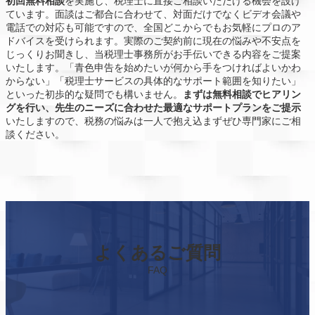
初回無料相談
を実施し、税理士に直接ご相談いただける機会を設け
ています。面談はご都合に合わせて、対面だけでなくビデオ会議や
電話での対応も可能ですので、全国どこからでもお気軽にプロのア
ドバイスを受けられます。実際のご契約前に現在の悩みや不安点を
じっくりお聞きし、当税理士事務所がお手伝いできる内容をご提案
いたします。「青色申告を始めたいが何から手をつければよいかわ
からない」「税理士サービスの具体的なサポート範囲を知りたい」
といった初歩的な疑問でも構いません。
まずは無料相談でヒアリン
グを行い、先生のニーズに合わせた最適なサポートプランをご提示
いたしますので、税務の悩みは一人で抱え込まずぜひ専門家にご相
談ください。
よくあるご質問
FAQ