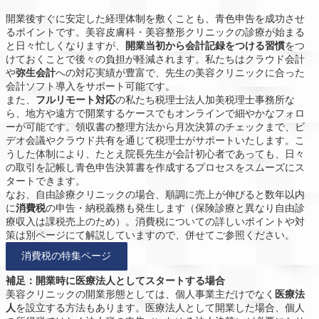
開業後すぐに安定した経理体制を敷くことも、青色申告を成功させ
るポイントです。美容皮膚科・美容整形クリニックの診療が始まる
と日々忙しくなりますが、
開業当初から会計記録をつける習慣
をつ
けておくことで後々の負担が軽減されます。私たちはクラウド会計
や
弥生会計
への対応実績が豊富で、先生の美容クリニックに合った
会計ソフト導入をサポート可能です。
また、
フルリモート対応
の私たち税理士法人加美税理士事務所な
ら、地方や遠方で開業するケースでもオンラインで細やかなフォロ
ーが可能です。領収書の整理方法から月次決算のチェックまで、ビ
デオ会議やクラウド共有を通じて税理士がサポートいたします。こ
うした体制により、たとえ院長先生が会計初心者であっても、日々
の取引を記帳し青色申告決算書を作成するプロセスをスムーズにス
タートできます。
なお、自由診療クリニックの場合、順調に売上が伸びると数年以内
に
消費税
の申告・納税義務も発生します（保険診療と異なり自由診
療収入は課税売上のため）。消費税についての詳しいポイントや対
策は別ページにて解説していますので、併せてご参照ください。
消費税の特集ページ
補足：開業時に医療法人としてスタートする場合
美容クリニックの開業形態としては、個人事業主だけでなく
医療法
人
を設立する方法もあります。医療法人として開業した場合、個人