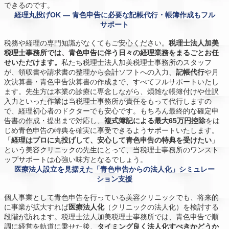
できるのです。
経理丸投げOK ― 青色申告に必要な記帳代行・帳簿作成もフル
サポート
税務や経理の専門知識がなくてもご安心ください。
税理士法人加美
税理士事務所では、青色申告に伴う日々の経理業務をまるごとお任
せいただけます。
私たち税理士法人加美税理士事務所のスタッフ
が、領収書や請求書の整理から会計ソフトへの入力、
記帳代行
や月
次決算書・青色申告決算書の作成まで、すべてフルサポートいたし
ます。先生方は本業の診療に専念しながら、煩雑な帳簿付けや仕訳
入力といった作業は当税理士事務所が責任をもって代行しますの
で、経理初心者のドクターでも安心です。もちろん最終的な確定申
告書の作成・提出まで対応し、
複式簿記による最大65万円控除
をは
じめ青色申告の特典を確実に享受できるようサポートいたします。
「
経理はプロに丸投げして、安心して青色申告の特典を受けたい
」
という美容クリニックの先生にとって、当税理士事務所のワンスト
ップサポートは心強い味方となるでしょう。
医療法人設立を見据えた「青色申告からの法人化」シミュレー
ション支援
個人事業として青色申告を行っている美容クリニックでも、将来的
に事業が拡大すれば
医療法人化
（クリニックの法人化）を検討する
段階が訪れます。税理士法人加美税理士事務所では、青色申告で順
調に経営を軌道に乗せた後、
タイミング良く法人化すべきかどうか