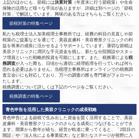
上記のほかにも、節税には
決算対策
（年度末に行う節税策）や生命
保険の活用など様々な手法がありますが、詳細は別ページの「節税
対策」で解説しています。興味のある方はそちらもご覧ください。
節税対策の特集ページ
私たち税理士法人加美税理士事務所では、経費の科目の見直しや節
税策のご提案などを通じて、美容皮膚科・美容整形クリニックの利
益を将来の成長に活かせるようサポートしています。適切な節税は
美容クリニックに潤沢な手元資金を残し、新たな分院開設やスタッ
フ増員といった戦略的投資を可能にします。また、税務署による
税
務調査
が入った際も、日頃から適切に経理処理を行っていれば何ら
恐れる必要はありません。当税理士事務所はオンラインでの税務調
査立会いにも対応しており、万一の調査の際も専門家がフォローい
たします。
税務調査について詳しくは下記のページをご覧ください。
税務調査の特集ページ
青色申告を活用した美容クリニックの成長戦略
青色申告による節税で生み出した資金を賢く活用することで、美容
皮膚科・美容整形クリニックのさらなる成長につなげることができ
ます。開業から数年が経ち、経営が軌道に乗ってくると、「2院目の
開設」や「法人化による事業拡大」など新たなステージが視野に入