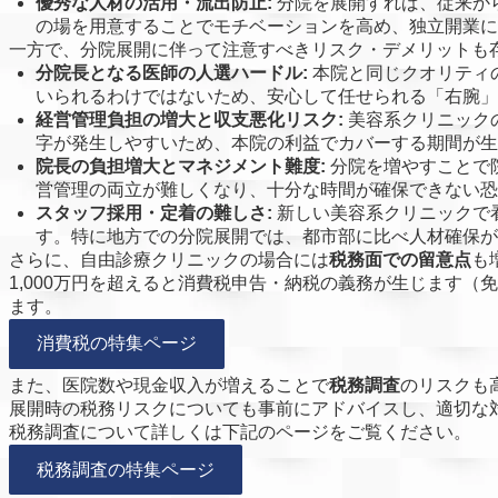
優秀な人材の活用・流出防止:
分院を展開すれば、従来か
の場を用意することでモチベーションを高め、独立開業に
一方で、分院展開に伴って注意すべきリスク・デメリットも
分院長となる医師の人選ハードル:
本院と同じクオリティ
いられるわけではないため、安心して任せられる「右腕」
経営管理負担の増大と収支悪化リスク:
美容系クリニック
字が発生しやすいため、本院の利益でカバーする期間が生
院長の負担増大とマネジメント難度:
分院を増やすことで
営管理の両立が難しくなり、十分な時間が確保できない恐
スタッフ採用・定着の難しさ:
新しい美容系クリニックで
す。特に地方での分院展開では、都市部に比べ人材確保が
さらに、自由診療クリニックの場合には
税務面での留意点
も
1,000万円を超えると消費税申告・納税の義務が生じます
ます。
消費税の特集ページ
また、医院数や現金収入が増えることで
税務調査
のリスクも
展開時の税務リスクについても事前にアドバイスし、適切な
税務調査について詳しくは下記のページをご覧ください。
税務調査の特集ページ