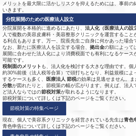
メリットを最大限に活かしリスクを抑えるためには、事前の
いきます。
分院展開のための医療法人設立
分院展開を本格的に進めるにあたり、
法人化（医療法人の設
人で複数の美容皮膚科・美容整形クリニックを運営すること
る利点もあります。万一、院長先生ご自身に何かあった場合
なお、新たに医療法人を設立する場合、
拠出金
の額によって
展開に合わせた法人化により消費税面でも有利になるケース
可能です。
税制面のメリット
も、法人化を検討する大きな理由です。個
約30%前後（法人税等合算）で頭打ちとなり、利益規模に
するケースも多く、
医療法人 節税
の効果は見逃せません。ま
分散
が図れたりと、節税策の幅が広がります。例えば、法人
ど法人ならではの
節税対策
が取れるようになります。
節税対策について詳しくは下記のページをご覧ください。
節税対策の特集ページ
現在、個人で美容系クリニックを経営されている先生は
青色
青色申告について詳しくは下記のページをご覧ください。