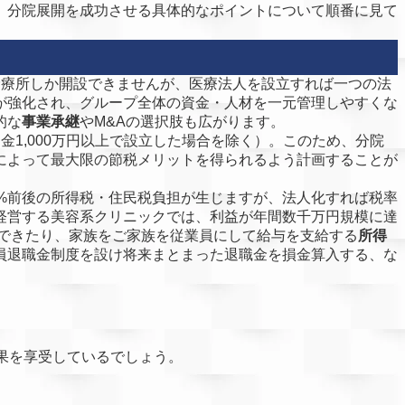
、分院展開を成功させる具体的なポイントについて順番に見て
診療所しか開設できませんが、医療法人を設立すれば一つの法
が強化され、グループ全体の資金・人材を一元管理しやすくな
的な
事業承継
やM&Aの選択肢も広がります。
1,000万円以上で設立した場合を除く）。このため、分院
によって最大限の節税メリットを得られるよう計画することが
%前後の所得税・住民税負担が生じますが、法人化すれば税率
経営する美容系クリニックでは、利益が年間数千万円規模に達
できたり、家族をご家族を従業員にして給与を支給する
所得
員退職金制度を設け将来まとまった退職金を損金算入する、な
果を享受しているでしょう。