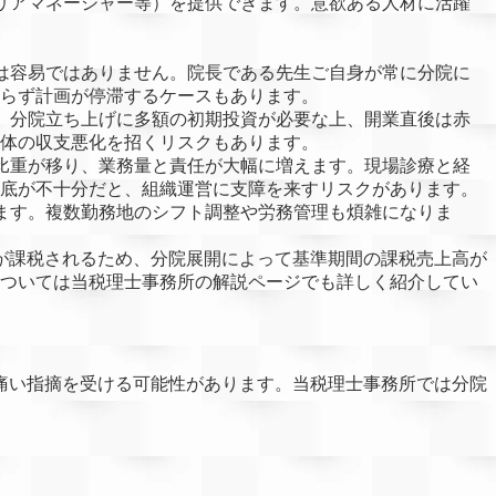
リアマネージャー等）を提供できます。意欲ある人材に活躍
は容易ではありません。院長である先生ご自身が常に分院に
らず計画が停滞するケースもあります。
。分院立ち上げに多額の初期投資が必要な上、開業直後は赤
体の収支悪化を招くリスクもあります。
比重が移り、業務量と責任が大幅に増えます。現場診療と経
底が不十分だと、組織運営に支障を来すリスクがあります。
ます。複数勤務地のシフト調整や労務管理も煩雑になりま
が課税されるため、分院展開によって基準期間の課税売上高が
ついては当税理士事務所の解説ページでも詳しく紹介してい
痛い指摘を受ける可能性があります。当税理士事務所では分院