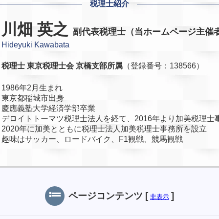
税理士紹介
川畑 英之
副代表税理士（当ホームページ主催
Hideyuki Kawabata
税理士
東京税理士会 京橋支部所属
（登録番号：138566）
1986年2月生まれ
東京都稲城市出身
慶應義塾大学経済学部卒業
デロイトトーマツ税理士法人を経て、2016年より加美税理士
2020年に加美とともに税理士法人加美税理士事務所を設立
趣味はサッカー、ロードバイク、F1観戦、競馬観戦
ページコンテンツ
[
]
非表示