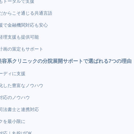
もトータルで支援
だからこそ通じる共通言語
援で金融機関対応も安心
経理支援も提供可能
計画の策定もサポート
美容系クリニックの分院展開サポートで選ばれる7つの理由
ーディに支援
化した豊富なノウハウ
対応のノウハウ
司法書士と連携対応
クを最小限に
対応｜丸投げOK