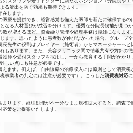
らのスタッフや若手ドクターに新たなポジション（分院長やエ
よる流出を防ぐ効果も期待できます。
存在します。
の医療を提供でき、経営感覚も備えた医師を新たに確保するの
となる人材選びが成否を分けます。優秀な分院長候補が見つか
の数が増えるほど、資金繰り管理や経理事務は複雑になります
じます。思ったように患者数が伸びなかった場合、グループ全
院長先生の役割はプレイヤー（施術者）からマネージャーへと
れもあります。また、美容クリニック間で情報共有や方針の徹
看護師や受付スタッフを採用し、一から教育する手間がかかり
難しい点にも注意が必要です。
増えます。例えば、自由診療の治療収入には原則として消費税
（免税事業者の判定には注意が必要です）。こうした
消費税対応
に
高まります。経理処理が不十分なまま規模拡大すると、調査で
対応策をご提案いたします。