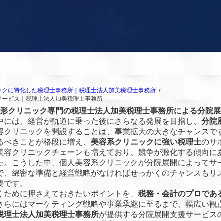
ックに特化した税理士事務所｜税理士法人加美税理士事務所
サービス｜税理士法人加美税理士事務所
形クリニック専門の税理士法人加美税理士事務所による分院展
中には、経営が軌道に乗った後にさらなる発展を目指し、
分院
容クリニックを開設することは、事業拡大の大きなチャンスで
るべきことが格段に増え、
美容系クリニックに強い税理士
のサ
美容クリニックチェーンも増えており、競争が激化する傾向に
た。こうした中、個人美容系クリニックが分院展開によってサ
で、綿密な準備と経営戦略がなければせっかくのチャンスもリ
要です。
くために押さえておきたいポイントを、
税務・会計のプロであ
さらにはマーケティング戦略や事業承継に至るまで、幅広い観
税理士法人加美税理士事務所
が提供する分院展開支援サービス