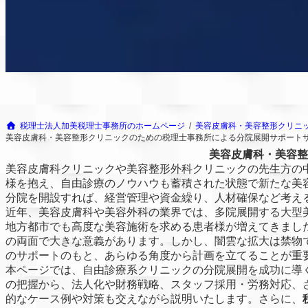
税理士法人加美税理士事務所のホームページ
美容皮膚科・美容整形クリニ
美容皮膚科・美容整形クリニックのための税理士事務所による分院展開サポート
美容皮膚科・美容整
美容皮膚科クリニックや美容整形外科クリニックの先生方の
様を抱え、自由診療のノウハウも蓄積された状態で新たな美
分院を開設すれば、経営管理や資金繰り、人材確保など考え
近年、美容皮膚科や美容外科の業界では、多院展開する大型
地方都市でも高度な美容施術を求める患者様が増えてきまし
の両面で大きな意義があります。しかし、闇雲な拡大は禁物
のサポートのもと、あらゆる角度から計画を立てることが重
本ページでは、自由診療系クリニックの分院展開を成功に導
の把握から、法人化や財務戦略、スタッフ採用・労務対応、
的なケース例や対策も交えながら説明いたします。さらに、