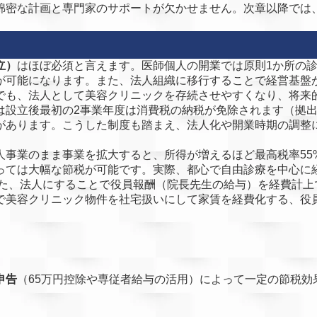
綿密な計画と専門家のサポートが欠かせません。次章以降では
立）
はほぼ必須と言えます。医師個人の開業では原則1か所の
が可能になります。また、法人組織に移行することで経営基盤
でも、法人として美容クリニックを存続させやすくなり、将来
は設立後最初の2事業年度は消費税の納税が免除されます（拠出金
があります。こうした制度も踏まえ、法人化や開業時期の調整
人事業のまま事業を拡大すると、所得が増えるほど最高税率55
よっては大幅な節税が可能です。実際、都心で自由診療を中心に
た、法人にすることで役員報酬（院長先生の給与）を経費計上
で美容クリニック物件を社宅扱いにして家賃を経費化する、役
申告
（65万円控除や専従者給与の活用）によって一定の節税効