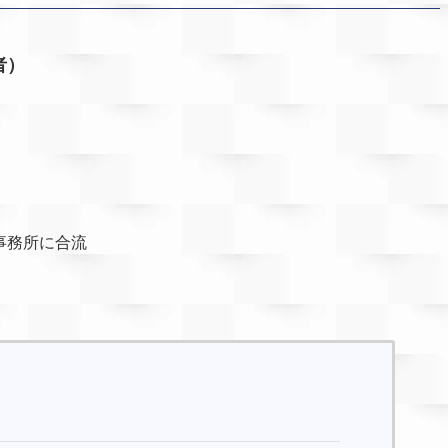
者）
事務所に合流