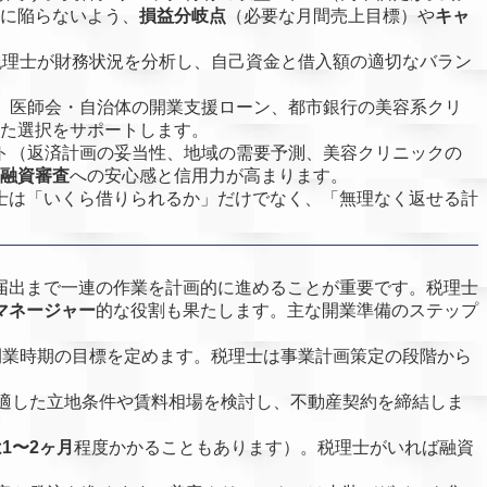
に陥らないよう、
損益分岐点
（必要な月間売上目標）や
キャ
税理士が財務状況を分析し、自己資金と借入額の適切なバラン
、医師会・自治体の開業支援ローン、都市銀行の美容系クリ
た選択をサポートします。
ト（返済計画の妥当性、地域の需要予測、美容クリニックの
融資審査
への安心感と信用力が高まります。
士は「いくら借りられるか」だけでなく、「無理なく返せる計
届出まで一連の作業を計画的に進めることが重要です。税理士
マネージャー
的な役割も果たします。主な開業準備のステップ
開業時期の目標を定めます。税理士は事業計画策定の段階から
適した立地条件や賃料相場を検討し、不動産契約を締結しま
1〜2ヶ月
程度かかることもあります）。税理士がいれば融資