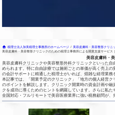
税理士法人加美税理士事務所のホームページ
美容皮膚科・美容整形クリニ
美容皮膚科・美容整形クリニックのための税理士事務所による開業支援サービス
美容皮膚科・美
美容皮膚科クリニックや美容整形外科クリニックといった自
められます。特に自由診療では施術ごとの単価が高く売上の
の会計サポートに精通した税理士がいれば、煩雑な経理業務
本記事では、「開業予定のクリニック」「地方の個人経営ク
のポイントを解説します。クリニック開業時の資金計画や融
クを成功に導くためのヒントを網羅しています。さらに私た
全国対応・フルリモートで美容医療業界に強い税務顧問が、