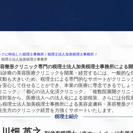
ックに特化した税理士事務所｜税理士法人加美税理士事務所
｜税理士法人加美税理士事務所
容整形クリニック専門の税理士法人加美税理士事務所による開
由診療の美容医療クリニックを開業・経営するには、一般的な
変動も大きいため、税理士による専門的なサポートがクリニッ
を安心して任せることができ、本業の医療に専念できるでしょ
リニック」「都心の法人化済クリニック」「複数院展開クリニ
資対策から、医療法人への法人化による節税策、さらには分院
ち税理士法人加美税理士事務所による美容皮膚科・美容整形ク
先生方のクリニック経営を力強くサポートいたします。
税理士紹介
川畑 英之