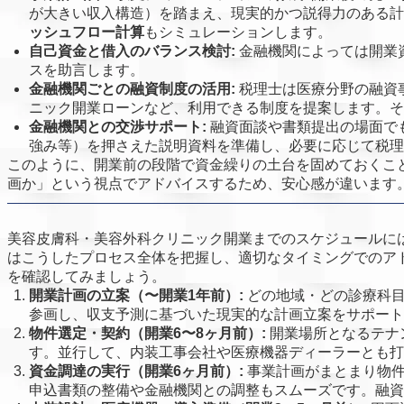
が大きい収入構造）を踏まえ、現実的かつ説得力のある計
ッシュフロー計算
もシミュレーションします。
自己資金と借入のバランス検討:
金融機関によっては開業
スを助言します。
金融機関ごとの融資制度の活用:
税理士は医療分野の融資
ニック開業ローンなど、利用できる制度を提案します。そ
金融機関との交渉サポート:
融資面談や書類提出の場面で
強み等）を押さえた説明資料を準備し、必要に応じて税理
このように、開業前の段階で資金繰りの土台を固めておくこ
画か」という視点でアドバイスするため、安心感が違います
美容皮膚科・美容外科クリニック開業までのスケジュールに
はこうしたプロセス全体を把握し、適切なタイミングでのア
を確認してみましょう。
開業計画の立案（〜開業1年前）:
どの地域・どの診療科目
参画し、収支予測に基づいた現実的な計画立案をサポート
物件選定・契約（開業6〜8ヶ月前）:
開業場所となるテナ
す。並行して、内装工事会社や医療機器ディーラーとも打
資金調達の実行（開業6ヶ月前）:
事業計画がまとまり物件
申込書類の整備や金融機関との調整もスムーズです。融資