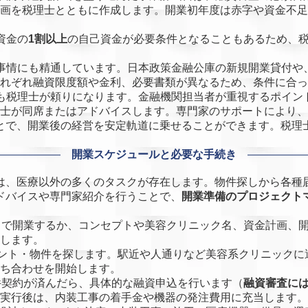
画を税理士とともに作成します。開業初年度は赤字や資金不足
資金の
1割以上
の自己資金が必要条件となることもあるため、
事情にも精通しています。日本政策金融公庫の新規開業貸付や
れぞれ融資限度額や金利、必要書類が異なるため、条件に合っ
も税理士が頼りになります。金融機関担当者が重視するポイン
士が同席またはアドバイスします。専門家のサポートにより、
とで、開業後の経営を安定軌道に乗せることができます。税理
。
開業スケジュールと必要な手続き
は、医療以外の多くのタスクが存在します。物件探しから各種
ドバイスや専門家紹介を行うことで、
開業準備のプロジェクト
で開業するか、コンセプトや美容クリニック名、資金計画、
します。
ント・物件を探します。駅近や人通りなど美容系クリニックに
ち合わせを開始します。
契約が済んだら、具体的な融資申込を行います（
融資審査には
実行後は、内装工事の着手金や機器の発注費用に充当します。